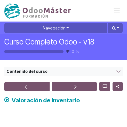
Ir al contenido
Navegación
Curso Completo Odoo - v18
0
%
Contenido del curso
Valoración de inventario