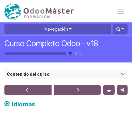
Ir al contenido
Navegación
Curso Completo Odoo - v18
0
%
Contenido del curso
Idiomas