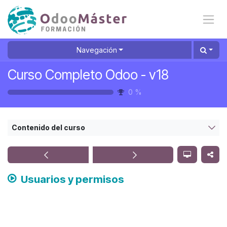
Ir al contenido
Navegación
Curso Completo Odoo - v18
0
%
Contenido del curso
Usuarios y permisos