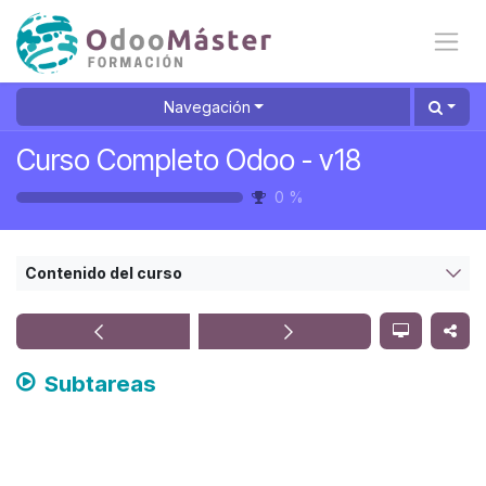
Ir al contenido
Navegación
Curso Completo Odoo - v18
0
%
Contenido del curso
Subtareas