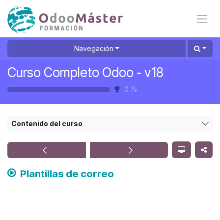
Ir al contenido
Navegación
Curso Completo Odoo - v18
0
%
Contenido del curso
Plantillas de correo