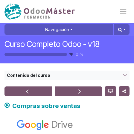
Ir al contenido
Navegación
Curso Completo Odoo - v18
0
%
Contenido del curso
Compras sobre ventas