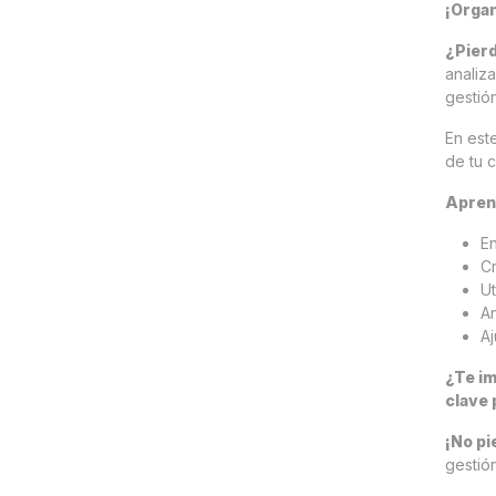
¡Organ
¿Pier
analiz
gestió
En est
de tu c
Apren
En
Cr
Ut
An
Aj
¿Te im
clave 
¡No pi
gestión