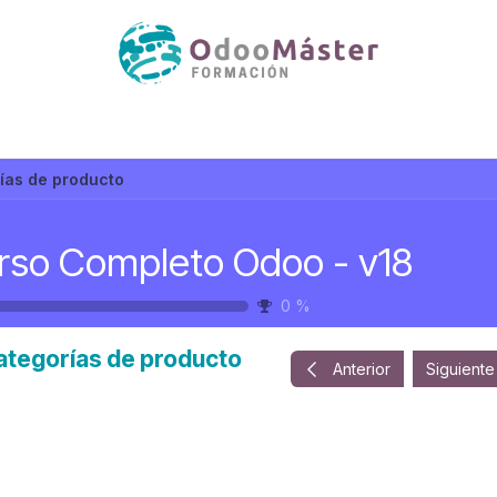
ías de producto
rso Completo Odoo - v18
0
%
ategorías de producto
Anterior
Siguiente