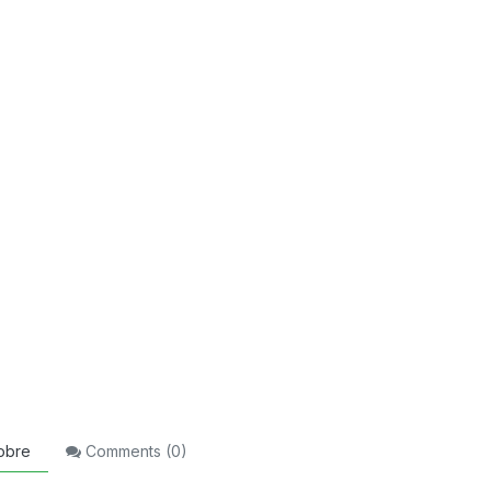
obre
Comments (
0
)