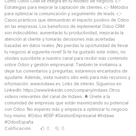
Cómo Odoo CRM se integra en tu modelo de negocio. 👉
Estrategias para mejorar la captación de clientes. 👉 Métodos
para optimizar la comunicación y seguimiento de leads. 👉
Casos prácticos que demuestran el impacto positivo de Odoo
en las empresas. Los beneficios de implementar Odoo CRM
son indiscutibles: aumentarás tu productividad, mejorarás la
atención al cliente y tomarás decisiones más acertadas
basadas en datos reales. ¡No pierdas la oportunidad de llevar
tu negocio al siguiente nivel! Si te ha gustado este video, no
olvides suscribirte a nuestro canal para recibir más contenido
sobre Odoo y gestión empresarial. También te invitamos a
dejar tus comentarios y preguntas; estaremos encantados de
ayudarte. Además, visita nuestro sitio web para más recursos y
información: www.indaws.es. Links de interés: Síguenos en
LinkedIn: https://www.linkedin.com/company/indaws Otros
videos relevantes del canal de Indaws. 🔔 Únete a la
comunidad de empresas que están maximizando su potencial
con Odoo. No esperes más y empieza a optimizar tu negocio
hoy mismo. #Odoo #ERP #GestionEmpresarial #Indaws
#OdooEspaña
Calificación
0
0