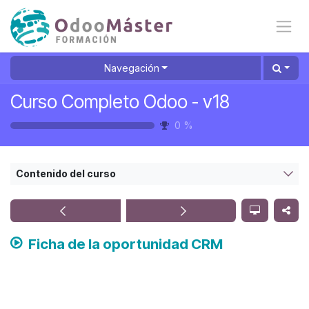
Ir al contenido
Navegación
Curso Completo Odoo - v18
0
%
Contenido del curso
Ficha de la oportunidad CRM