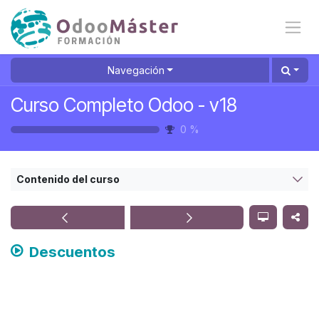
Ir al contenido
Navegación
Curso Completo Odoo - v18
0
%
Contenido del curso
Descuentos