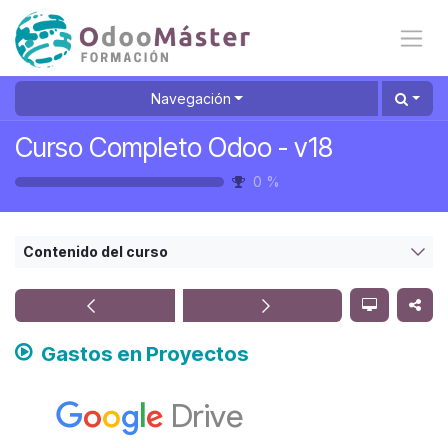
Ir al contenido
Navegación
Curso Completo Odoo - v18
0
%
Contenido del curso
Gastos en Proyectos