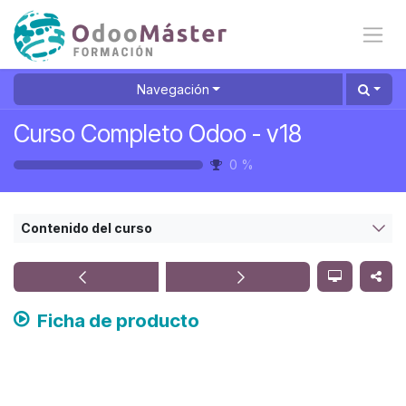
Ir al contenido
Navegación
Curso Completo Odoo - v18
0
%
Contenido del curso
Ficha de producto