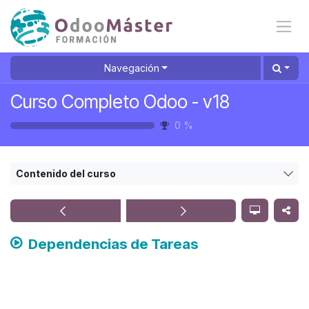
Ir al contenido
Navegación
Curso Completo Odoo - v18
0
%
Contenido del curso
Dependencias de Tareas