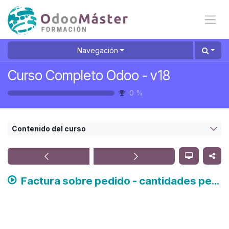
Ir al contenido
Navegación
Curso Completo Odoo - v18
0
%
Contenido del curso
Factura sobre pedido - cantidades pedidas