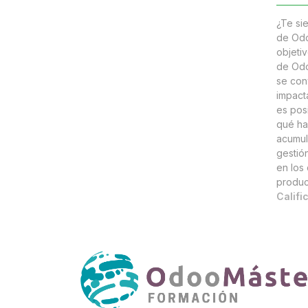
¿Te si
de Odo
objeti
de Odo
se con
impact
es pos
qué ha
acumul
gestió
en los 
produc
Califi