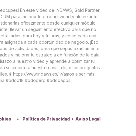
preocupes! En este video de INDAWS, Gold Partner
RM para mejorar tu productividad y alcanzar tus
estionarlas eficazmente desde cualquier módulo
ante, llevar un seguimiento efectivo para que no
 retrasadas, para hoy y futuras, y cómo cada una
ra asignada a cada oportunidad de negocio. ¡Eso
tipos de actividades, para que sepas exactamente
dos y mejorar tu estrategia en función de la data
istazo a nuestro video y aprende a optimizar tu
a suscribirte a nuestro canal, dejar tus preguntas
iles. 🌐 https://www.indaws.es/ ¡Vamos a ser más
paña #odoo18 #odooerp #odooapps
ookies
•
Política de Privacidad
•
Aviso Legal