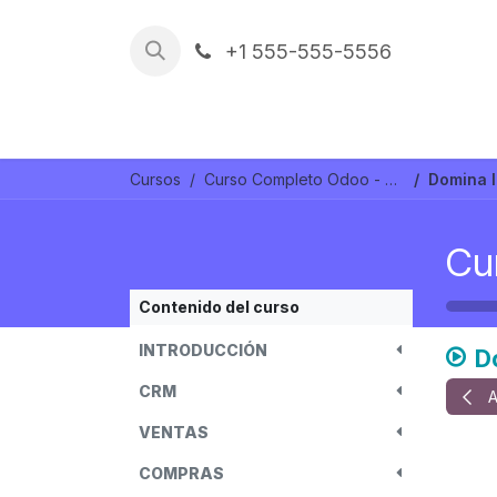
Ir al contenido
+1 555-555-5556
Trabajos
REFERENCIAS
Cursos
Curso Completo Odoo - v18
Domina l
Cu
Contenido del curso
INTRODUCCIÓN
D
CRM
A
VENTAS
COMPRAS