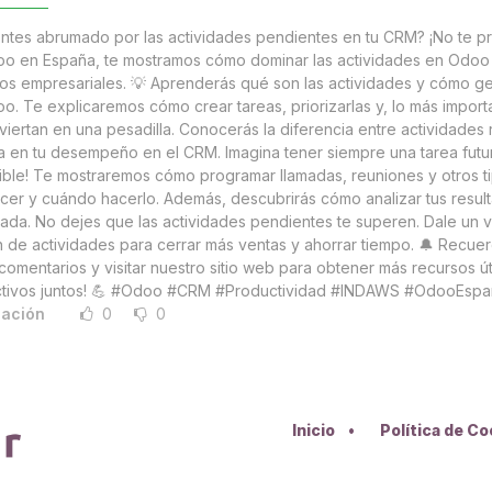
entes abrumado por las actividades pendientes en tu CRM? ¡No te 
o en España, te mostramos cómo dominar las actividades en Odoo C
vos empresariales. 💡 Aprenderás qué son las actividades y cómo g
o. Te explicaremos cómo crear tareas, priorizarlas y, lo más import
viertan en una pesadilla. Conocerás la diferencia entre actividades
a en tu desempeño en el CRM. Imagina tener siempre una tarea futu
ible! Te mostraremos cómo programar llamadas, reuniones y otros 
cer y cuándo hacerlo. Además, descubrirás cómo analizar tus resulta
ada. No dejes que las actividades pendientes te superen. Dale un v
n de actividades para cerrar más ventas y ahorrar tiempo. 🔔 Recuerd
comentarios y visitar nuestro sitio web para obtener más recursos út
tivos juntos! 💪 #Odoo #CRM #Productividad #INDAWS #OdooEs
cación
0
0
Inicio
•
Política de C