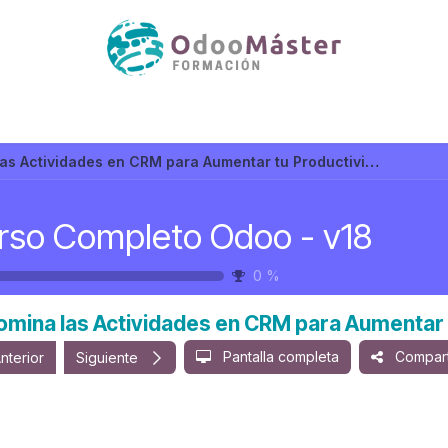
as Actividades en CRM para Aumentar tu Productividad
rso Completo Odoo - v18
0
%
omina las Actividades en CRM para Aumentar 
Pantalla completa
Compart
nterior
Siguiente