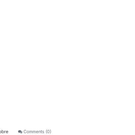
obre
Comments (
0
)