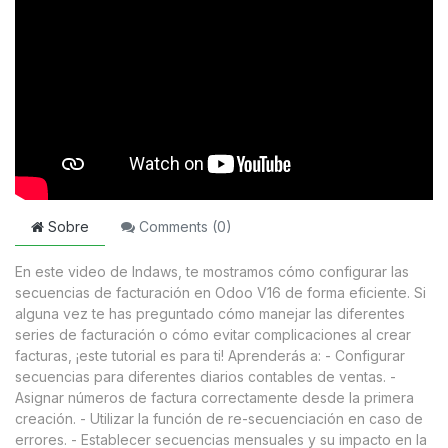
Sobre
Comments (
0
)
En este video de Indaws, te mostramos cómo configurar las
secuencias de facturación en Odoo V16 de forma eficiente. Si
alguna vez te has preguntado cómo manejar las diferentes
series de facturación o cómo evitar complicaciones al crear
facturas, ¡este tutorial es para ti! Aprenderás a: - Configurar
secuencias para diferentes diarios contables de ventas. -
Asignar números de factura correctamente desde la primera
creación. - Utilizar la función de re-secuenciación en caso de
errores. - Establecer secuencias mensuales y su impacto en la