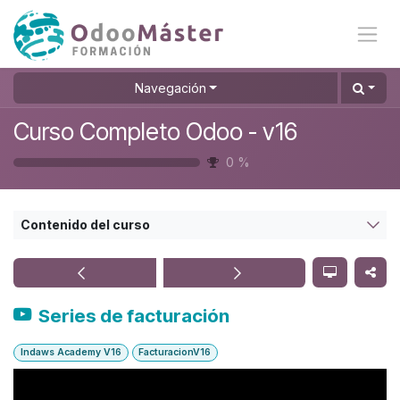
Ir al contenido
Navegación
Curso Completo Odoo - v16
0
%
Contenido del curso
Series de facturación
Indaws Academy V16
FacturacionV16