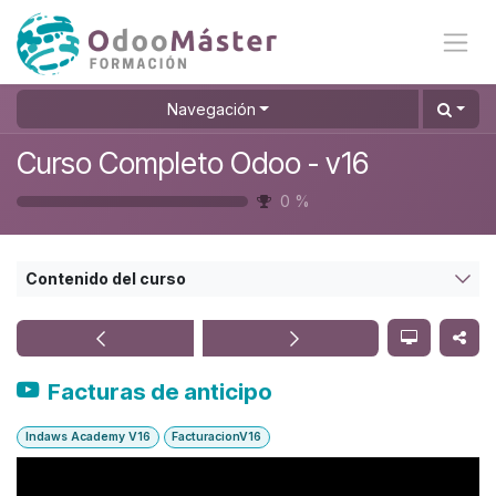
Ir al contenido
Navegación
Curso Completo Odoo - v16
0
%
Contenido del curso
Facturas de anticipo
Indaws Academy V16
FacturacionV16