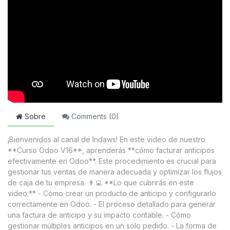
Sobre
Comments (
0
)
¡Bienvenidos al canal de Indaws! En este video de nuestro
**Curso Odoo V16**, aprenderás **cómo facturar anticipos
efectivamente en Odoo**. Este procedimiento es crucial para
gestionar tus ventas de manera adecuada y optimizar los flujos
de caja de tu empresa. 👨‍💻 **Lo que cubrirás en este
video:** - Cómo crear un producto de anticipo y configurarlo
correctamente en Odoo. - El proceso detallado para generar
una factura de anticipo y su impacto contable. - Cómo
gestionar múltiples anticipos en un solo pedido. - La forma de