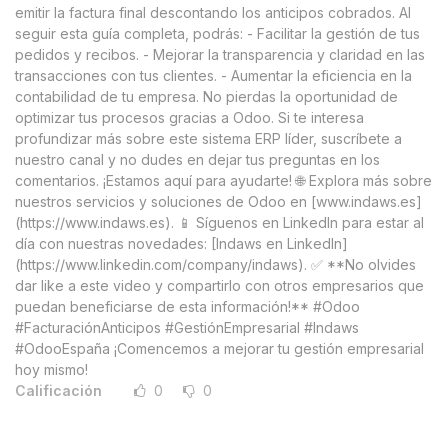
emitir la factura final descontando los anticipos cobrados. Al
seguir esta guía completa, podrás: - Facilitar la gestión de tus
pedidos y recibos. - Mejorar la transparencia y claridad en las
transacciones con tus clientes. - Aumentar la eficiencia en la
contabilidad de tu empresa. No pierdas la oportunidad de
optimizar tus procesos gracias a Odoo. Si te interesa
profundizar más sobre este sistema ERP líder, suscríbete a
nuestro canal y no dudes en dejar tus preguntas en los
comentarios. ¡Estamos aquí para ayudarte! 🌐 Explora más sobre
nuestros servicios y soluciones de Odoo en [www.indaws.es]
(https://www.indaws.es). 📱 Síguenos en LinkedIn para estar al
día con nuestras novedades: [Indaws en LinkedIn]
(https://www.linkedin.com/company/indaws). ✅ **No olvides
dar like a este video y compartirlo con otros empresarios que
puedan beneficiarse de esta información!** #Odoo
#FacturaciónAnticipos #GestiónEmpresarial #Indaws
#OdooEspaña ¡Comencemos a mejorar tu gestión empresarial
hoy mismo!
Calificación
0
0