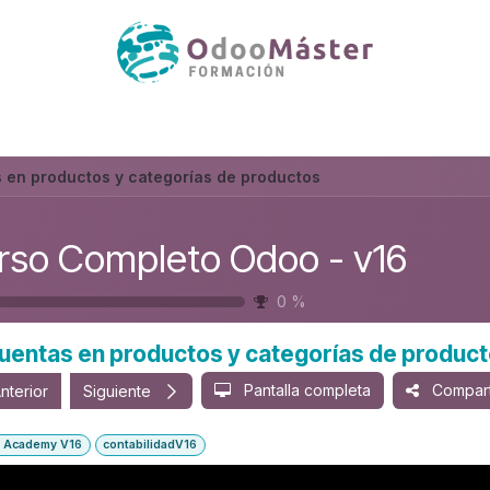
 en productos y categorías de productos
rso Completo Odoo - v16
0
%
uentas en productos y categorías de produc
Pantalla completa
Compart
nterior
Siguiente
 Academy V16
contabilidadV16