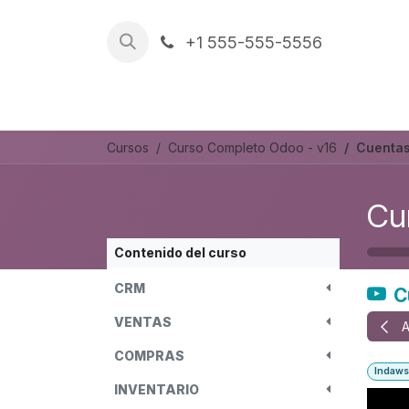
Ir al contenido
+1 555-555-5556
Trabajos
REFERENCIAS
Cursos
Curso Completo Odoo - v16
Cuentas
Cu
Contenido del curso
CRM
C
VENTAS
A
COMPRAS
Indaws
INVENTARIO