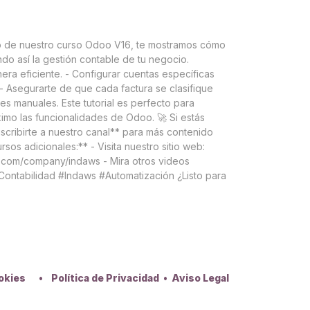
eo de nuestro curso Odoo V16, te mostramos cómo
ndo así la gestión contable de tu negocio.
era eficiente. - Configurar cuentas específicas
- Asegurarte de que cada factura se clasifique
s manuales. Este tutorial es perfecto para
imo las funcionalidades de Odoo. 🚀 Si estás
scribirte a nuestro canal** para más contenido
sos adicionales:** - Visita nuestro sitio web:
n.com/company/indaws - Mira otros videos
ontabilidad #Indaws #Automatización ¿Listo para
ookies
•
Política de Privacidad
•
Aviso Legal