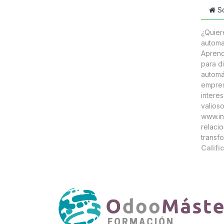
S
¿Quier
automa
Aprend
para d
automá
empres
intere
valioso
www.in
relaci
transf
Califi