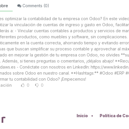
obre
Comments (
0
)
es optimizar la contabilidad de tu empresa con Odoo? En este vid
tizar la vinculación de cuentas de ingreso y gasto en Odoo, facilita
erás a: - Vincular cuentas contables a productos y servicios de man
iferentes productos, como muebles y software, sin complicaciones. 
ticamente en la cuenta correcta, ahorrando tiempo y evitando errore
as que buscan simplificar su proceso contable y aprovechar al máx
sado en mejorar la gestión de tu empresa con Odoo, no olvides **su
. Además, si tienes preguntas o comentarios, ¡déjalos abajo! **Recur
daws.es - Conéctate con nosotros en LinkedIn: https://www.linkedi
onados sobre Odoo en nuestro canal. **Hashtags:** #Odoo #ERP #C
ormar tu contabilidad con Odoo? ¡Empecemos!
cación
0
0
Inicio
•
Política de C