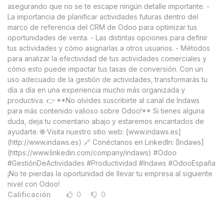
asegurando que no se te escape ningún detalle importante. -
La importancia de planificar actividades futuras dentro del
marco de referencia del CRM de Odoo para optimizar tus
oportunidades de venta. - Las distintas opciones para definir
tus actividades y cómo asignarlas a otros usuarios. - Métodos
para analizar la efectividad de tus actividades comerciales y
cómo esto puede impactar tus tasas de conversión. Con un
uso adecuado de la gestión de actividades, transformarás tu
día a día en una experiencia mucho más organizada y
productiva. 👉 **No olvides suscribirte al canal de Indaws
para más contenido valioso sobre Odoo!** Si tienes alguna
duda, deja tu comentario abajo y estaremos encantados de
ayudarte. 🌐 Visita nuestro sitio web: [www.indaws.es]
(http://www.indaws.es) 🔗 Conéctanos en LinkedIn: [Indaws]
(https://www.linkedin.com/company/indaws) #Odoo
#GestiónDeActividades #Productividad #Indaws #OdooEspaña
¡No te pierdas la oportunidad de llevar tu empresa al siguiente
nivel con Odoo!
Calificación
0
0