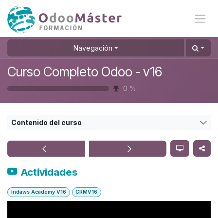
Ir al contenido
Navegación
Curso Completo Odoo - v16
0
%
Contenido del curso
Actividades
Indaws Academy V16
CRMV16