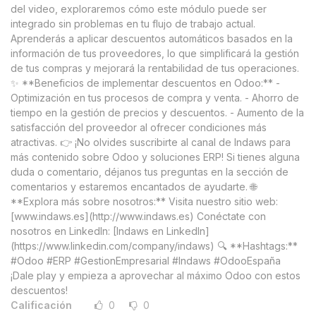
del video, exploraremos cómo este módulo puede ser
integrado sin problemas en tu flujo de trabajo actual.
Aprenderás a aplicar descuentos automáticos basados en la
información de tus proveedores, lo que simplificará la gestión
de tus compras y mejorará la rentabilidad de tus operaciones.
✨ **Beneficios de implementar descuentos en Odoo:** -
Optimización en tus procesos de compra y venta. - Ahorro de
tiempo en la gestión de precios y descuentos. - Aumento de la
satisfacción del proveedor al ofrecer condiciones más
atractivas. 👉 ¡No olvides suscribirte al canal de Indaws para
más contenido sobre Odoo y soluciones ERP! Si tienes alguna
duda o comentario, déjanos tus preguntas en la sección de
comentarios y estaremos encantados de ayudarte. 🌐
**Explora más sobre nosotros:** Visita nuestro sitio web:
[www.indaws.es](http://www.indaws.es) Conéctate con
nosotros en LinkedIn: [Indaws en LinkedIn]
(https://www.linkedin.com/company/indaws) 🔍 **Hashtags:**
#Odoo #ERP #GestionEmpresarial #Indaws #OdooEspaña
¡Dale play y empieza a aprovechar al máximo Odoo con estos
descuentos!
Calificación
0
0