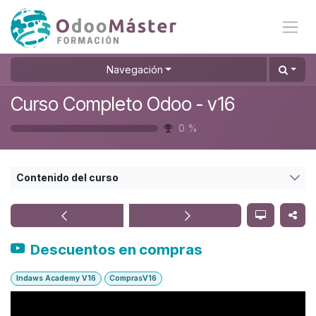
Ir al contenido
Navegación
Curso Completo Odoo - v16
0
%
Contenido del curso
Descuentos en compras
Indaws Academy V16
ComprasV16