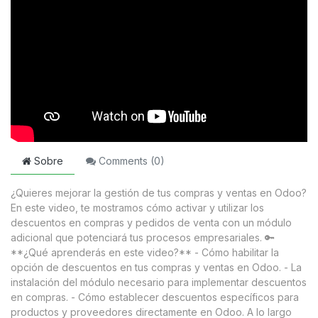
Sobre
Comments (
0
)
¿Quieres mejorar la gestión de tus compras y ventas en Odoo?
En este video, te mostramos cómo activar y utilizar los
descuentos en compras y pedidos de venta con un módulo
adicional que potenciará tus procesos empresariales. 🔑
**¿Qué aprenderás en este video?** - Cómo habilitar la
opción de descuentos en tus compras y ventas en Odoo. - La
instalación del módulo necesario para implementar descuentos
en compras. - Cómo establecer descuentos específicos para
productos y proveedores directamente en Odoo. A lo largo