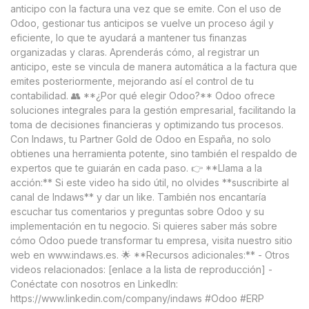
anticipo con la factura una vez que se emite. Con el uso de
Odoo, gestionar tus anticipos se vuelve un proceso ágil y
eficiente, lo que te ayudará a mantener tus finanzas
organizadas y claras. Aprenderás cómo, al registrar un
anticipo, este se vincula de manera automática a la factura que
emites posteriormente, mejorando así el control de tu
contabilidad. 👥 **¿Por qué elegir Odoo?** Odoo ofrece
soluciones integrales para la gestión empresarial, facilitando la
toma de decisiones financieras y optimizando tus procesos.
Con Indaws, tu Partner Gold de Odoo en España, no solo
obtienes una herramienta potente, sino también el respaldo de
expertos que te guiarán en cada paso. 👉 **Llama a la
acción:** Si este video ha sido útil, no olvides **suscribirte al
canal de Indaws** y dar un like. También nos encantaría
escuchar tus comentarios y preguntas sobre Odoo y su
implementación en tu negocio. Si quieres saber más sobre
cómo Odoo puede transformar tu empresa, visita nuestro sitio
web en www.indaws.es. 🌟 **Recursos adicionales:** - Otros
videos relacionados: [enlace a la lista de reproducción] -
Conéctate con nosotros en LinkedIn:
https://www.linkedin.com/company/indaws #Odoo #ERP