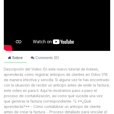
Sobre
Comments (
0
)
Descripción del Video: En este nuevo tutorial de Indaws,
aprenderás cómo registrar anticipos de clientes en Odoo V16
de manera efectiva y sencilla. Si alguna vez te has encontrado
con la situación de recibir un anticipo antes de emitir la factura,
este video es para ti. Aquí te mostramos paso a paso el
proceso de contabilización, así como qué sucede una vez
que generas la factura correspondiente. 🔍 **¿Qué
aprenderás?** - Cómo contabilizar un anticipo de cliente
antes de crear la factura. - Proceso detallado para vincular el