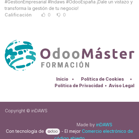
#GestionEmpresarial #Indaws #OdooEspaña ¡Dale un vistazo y
transforma la gestión de tu negocio!
Calificación
0
0
Inicio
•
Política de Cookies
•
Política de Privacidad
•
Aviso Legal
Copyright © inDAWS
Made by
inDAWS
Con tecnología de
- El mejor
Comercio electrónico de
código abierto