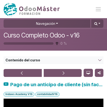
Ir al contenido
Navegación
Curso Completo Odoo - v16
0
%
Contenido del curso
Pago de un anticipo de cliente (sin factura)
Indaws Academy V16
contabilidadV16