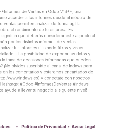
s **Informes de Ventas en Odoo V16**, una
 cómo acceder a los informes desde el módulo de
 ventas permiten analizar de forma ágil la
sobre el rendimiento de tu empresa. Es
e significa que deberás considerar este aspecto al
ión por los distintos informes de ventas. -
izar tus informes utilizando filtros y vistas
etallado. - La posibilidad de exportar tus datos y
ta la toma de decisiones informadas que pueden
? ¡No olvides suscribirte al canal de Indaws para
as en los comentarios y estaremos encantados de
(http://www.indaws.es) y conéctate con nosotros
). Hashtags: #Odoo #InformesDeVentas #Indaws
ayude a llevar tu negocio al siguiente nivel!
ookies
•
Política de Privacidad
•
Aviso Legal