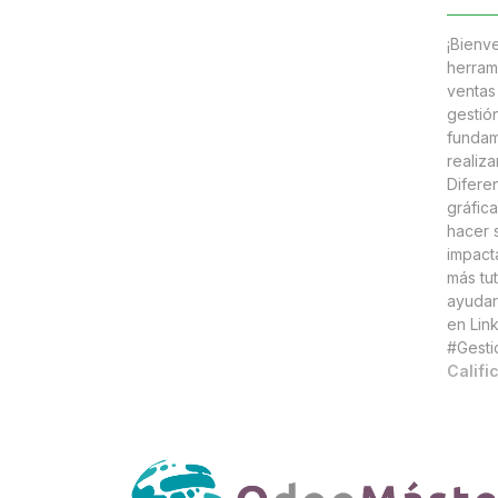
¡Bienv
herram
ventas
gestió
fundam
realiza
Diferen
gráfica
hacer 
impact
más tu
ayudar
en Lin
#Gesti
Califi