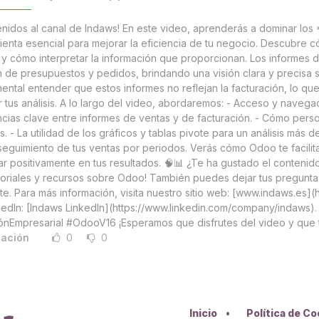
enidos al canal de Indaws! En este video, aprenderás a dominar lo
ienta esencial para mejorar la eficiencia de tu negocio. Descubre
 y cómo interpretar la información que proporcionan. Los informes de
n de presupuestos y pedidos, brindando una visión clara y precisa 
ental entender que estos informes no reflejan la facturación, lo qu
r tus análisis. A lo largo del video, abordaremos: - Acceso y navegac
cias clave entre informes de ventas y de facturación. - Cómo personal
s. - La utilidad de los gráficos y tablas pivote para un análisis más d
seguimiento de tus ventas por periodos. Verás cómo Odoo te facili
ar positivamente en tus resultados. 🧠📊 ¿Te ha gustado el contenido
toriales y recursos sobre Odoo! También puedes dejar tus pregunt
te. Para más información, visita nuestro sitio web: [www.indaws.es]
kedIn: [Indaws LinkedIn](https://www.linkedin.com/company/indaws
ónEmpresarial #OdooV16 ¡Esperamos que disfrutes del video y que te 
cación
0
0
Inicio
•
Política de C