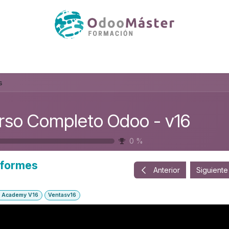
s
rso Completo Odoo - v16
0
%
nformes
Anterior
Siguiente
 Academy V16
Ventasv16