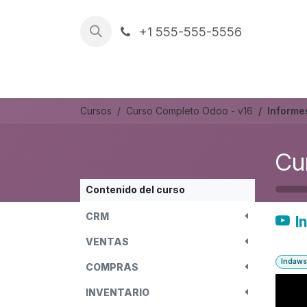
Ir al contenido
+1 555-555-5556
Trabajos
REFERENCIAS
Cursos
Curso Completo Odoo - v16
Informe
Cu
Contenido del curso
CRM
I
VENTAS
Indaws
COMPRAS
INVENTARIO