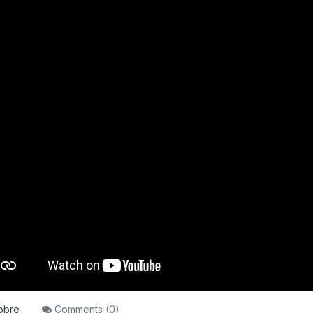
obre
Comments (
0
)