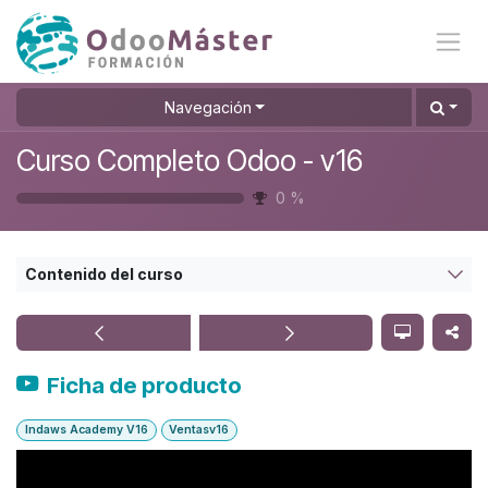
Ir al contenido
Navegación
Curso Completo Odoo - v16
0
%
Contenido del curso
Ficha de producto
Indaws Academy V16
Ventasv16