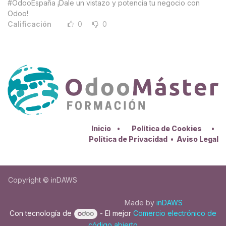
#OdooEspaña ¡Dale un vistazo y potencia tu negocio con
Odoo!
Calificación
0
0
Inicio
•
Política de Cookies
•
Política de Privacidad
•
Aviso Legal
Copyright © inDAWS
Made by
inDAWS
Con tecnología de
- El mejor
Comercio electrónico de
código abierto