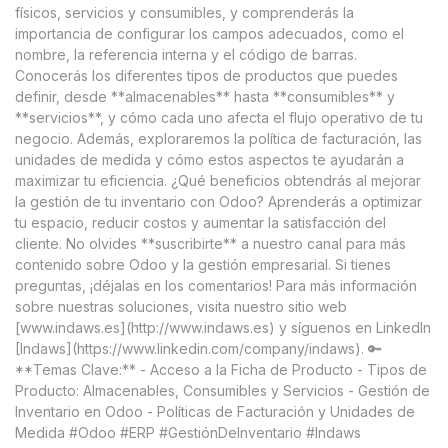
físicos, servicios y consumibles, y comprenderás la
importancia de configurar los campos adecuados, como el
nombre, la referencia interna y el código de barras.
Conocerás los diferentes tipos de productos que puedes
definir, desde **almacenables** hasta **consumibles** y
**servicios**, y cómo cada uno afecta el flujo operativo de tu
negocio. Además, exploraremos la política de facturación, las
unidades de medida y cómo estos aspectos te ayudarán a
maximizar tu eficiencia. ¿Qué beneficios obtendrás al mejorar
la gestión de tu inventario con Odoo? Aprenderás a optimizar
tu espacio, reducir costos y aumentar la satisfacción del
cliente. No olvides **suscribirte** a nuestro canal para más
contenido sobre Odoo y la gestión empresarial. Si tienes
preguntas, ¡déjalas en los comentarios! Para más información
sobre nuestras soluciones, visita nuestro sitio web
[www.indaws.es](http://www.indaws.es) y síguenos en LinkedIn
[Indaws](https://www.linkedin.com/company/indaws). 🔑
**Temas Clave:** - Acceso a la Ficha de Producto - Tipos de
Producto: Almacenables, Consumibles y Servicios - Gestión de
Inventario en Odoo - Políticas de Facturación y Unidades de
Medida #Odoo #ERP #GestiónDeInventario #Indaws