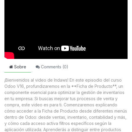
Sobre
Comments (
0
)
¡Bienvenidos al video de Indaws! En este episodio del curso
Odoo V16, profundizaremos en la **Ficha de Producto**, un
componente esencial para optimizar la gestión de inventarios
en tu empresa. Si buscas mejorar tus procesos de venta y
compra, este video es para ti. Comenzaremos explicando
cómo acceder a la Ficha de Producto desde diferentes menús
dentro de Odoo: desde ventas, inventario, contabilidad y más,
y cómo cada acceso activa filtros específicos según la
aplicación utilizada. Aprenderás a distinguir entre productos