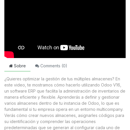
Sobre
Comments (
0
)
¿Quieres optimizar la gestión de tus múltiples almacenes? En
este video, te mostramos cómo hacerlo utilizando Odoo V16,
un software ERP que facilita la administración de inventarios de
manera eficiente y flexible. Aprenderás a definir y gestionar
varios almacenes dentro de tu instancia de Odoo, lo que es
fundamental si tu empresa opera en un entorno multicompany.
Verás cómo crear nuevos almacenes, asignarles códigos para
su identificación y comprender las operaciones
predeterminadas que se generan al configurar cada uno de