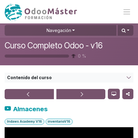
Ir al contenido
Navegación
Curso Completo Odoo - v16
0
%
Contenido del curso
Almacenes
Indaws Academy V16
inventarioV16