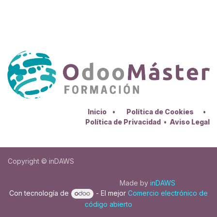
Inicio
•
Política de Cookies
•
Política de Privacidad
•
Aviso Legal
Copyright © inDAWS
Made by
inDAWS
Con tecnología de
- El mejor
Comercio electrónico de
código abierto