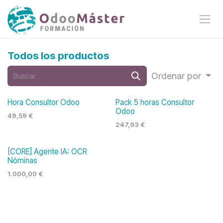
Ir al contenido
Todos los productos
Ordenar por
Hora Consultor Odoo
Pack 5 horas Consultor
Odoo
49,59
€
247,93
€
[CORE] Agente IA: OCR
Nóminas
1.000,00
€