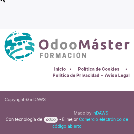
Inicio
•
Política de Cookies
•
Política de Privacidad
•
Aviso Legal
Copyright © inDAWS
Made by
inDAWS
Con tecnología de
- El mejor
Comercio electrónico de
código abierto