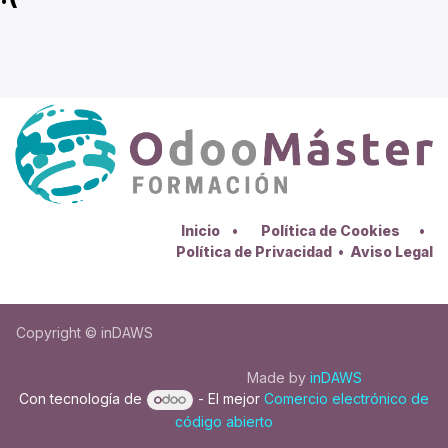
Inicio
•
Política de Cookies
•
Política de Privacidad
•
Aviso Legal
Copyright © inDAWS
Made by
inDAWS
Con tecnología de
- El mejor
Comercio electrónico de
código abierto